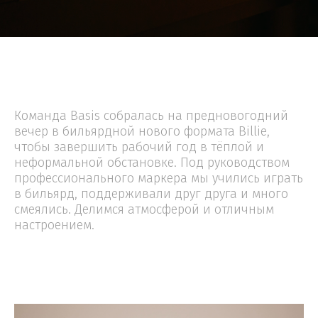
Команда Basis собралась на предновогодний
вечер в бильярдной нового формата Billie,
чтобы завершить рабочий год в тёплой и
неформальной обстановке. Под руководством
профессионального маркера мы учились играть
в бильярд, поддерживали друг друга и много
смеялись. Делимся атмосферой и отличным
настроением.