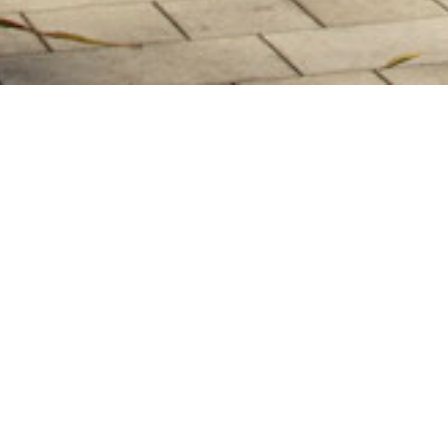
Место
Жуковка
Площадь
15 Гa
Команда проекта